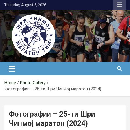
Skip
Thursday, August 6, 2026
to
content
АК Шри Чинмој – Шри Чинмој
Маратон Тим®
Home
Photo Gallery
Фотографии – 25-ти Шри Чинмој маратон (2024)
Фотографии – 25-ти Шри
Чинмој маратон (2024)