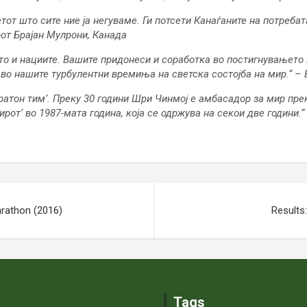
тот што сите ние ја негуваме. Ги потсети Канаѓаните на потреба
рот Брајан Мулрони, Канада
то и нациите. Вашите придонеси и соработка во постигнувањето 
и во нашите турбулентни времиња на светска состојба на мир.“ 
ратон тим‘. Преку 30 години Шри Чинмој е амбасадор за мир прек
ирот‘
во 1987-мата година, која се одржува на секои две години.“
arathon (2016)
Results
Tags