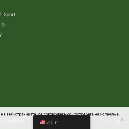
s
Sport
Sri
y
а веб-страницата, се согласувате со употребата на колачиња.
y:
WordPress
English