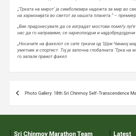
„’
Трката на мирот‘ ја симболизира надежта за мир во све
на хармонијата во светот за нашата планета.“ – премие
„Вие придонесувате да се изградат мостови помеѓу луѓе
нас да го направиме, се најнеопходни и најдобредојден
„Носачите на факелот се сите тркачи од ’Шри Чинмој ма
уметник и спортист. Тој ја започна глобалната
’Трка на м
го запали првиот факел
Post
Photo Gallery: 18th Sri Chinmoy Self-Transcendence M
navigation
Sri Chinmoy Marathon Team
Latest