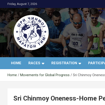
Skip
Friday, August 7, 2026
to
content
АК Шри Чинмој – Шр
HOME
RACES
REGISTRATION
PARTICI
Чинмој Маратон
Home
Movements for Global Progress
Sri Chinmoy Onene
Тим®
Sri Chinmoy Oneness-Home P