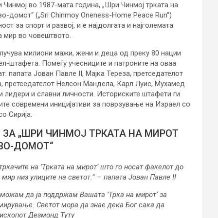
 Чинмој во 1987-мата година, „Шри Чинмој трката на
во-домот“ („Sri Chinmoy Oneness-Home Peace Run“)
ост за спорт и развој, и е најдолгата и најголемата
а мир во човештвото.
клучува милиони мажи, жени и деца од преку 80 нации
ел-штафета. Помеѓу учесниците и патроните на оваа
ат: папата Јован Павле II, Мајка Тереза, претседателот
, претседателот Нелсон Мандела, Карл Луис, Мухамед
и лидери и славни личности. Историските штафети ги
вите современи иницијативи за поврзување на Израел со
со Сирија.
 ЗА „ШРИ ЧИНМОЈ ТРКАТА НА МИРОТ
ВО-ДОМОТ“
тркачите на ’Трката на мирот‘ што го носат факелот до
 мир низ улиците на светот.
“
– папата Јован Павле II
 можам да ја поддржам Вашата ’Трка на мирот‘ за
мирување. Светот мора да знае дека Бог сака да
ископот Дезмонд Туту