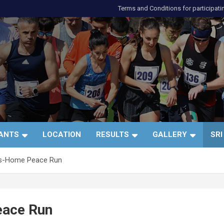
Terms and Conditions for participati
и
PANTS
LOCATION
RESULTS
GALLERY
SRI
ss-Home Peace Run
eace Run