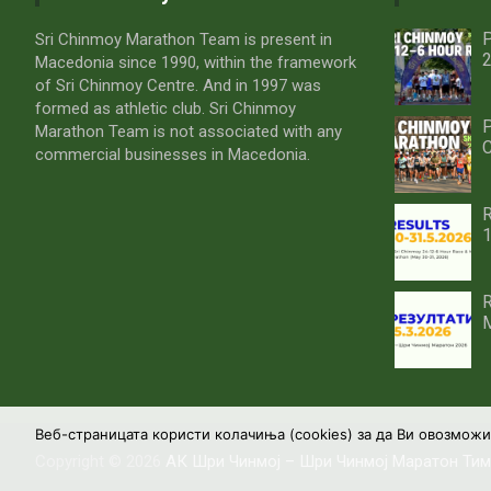
P
Sri Chinmoy Marathon Team is present in
2
Macedonia since 1990, within the framework
of Sri Chinmoy Centre. And in 1997 was
formed as athletic club. Sri Chinmoy
P
Marathon Team is not associated with any
C
commercial businesses in Macedonia.
R
1
R
M
Веб-страницата користи колачиња (cookies) за да Ви овозмож
Copyright © 2026
АК Шри Чинмој – Шри Чинмој Маратон Ти