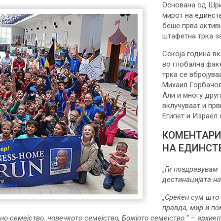
Основана од Шри
мирот на единст
беше прва активн
штафетна трка з
Секоја година в
во глобална фак
трка се вбројува
Михаил Горбачов
Али и многу друг
вклучуваат и пр
Египет и Израел 
КОМЕНТАРИ
НА ЕДИНСТ
„
Ги поздравувам 
дестинацијата на
„Среќен сум што
правда, мир и по
о семејство, човечкото семејство, Божјото семејство.“
– архиеп