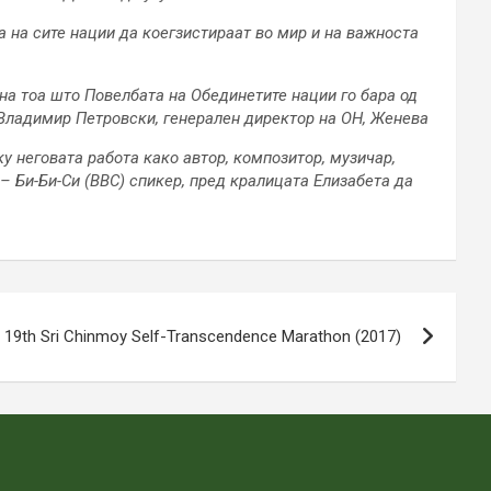
та на сите нации да коегзистираат во мир и на важноста
на тоа што Повелбата на Обединетите нации го бара од
– Владимир Петровски, генерален директор на ОН, Женева
у неговата работа како автор, композитор, музичар,
 – Би-Би-Си (BBC) спикер, пред кралицата Елизабета да
: 19th Sri Chinmoy Self-Transcendence Marathon (2017)