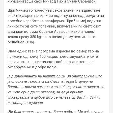
и хуманитарци како Ричард Гир и Сузан Сарандон.
Шри Чинмој го почестува секој примач на единствен
спектакуларен начин – со подигнување над земјата на
посебно изработена платформа. Шри Чинмој подигна
личности од сите големини, вклучувајќи го светскиот
шампион во сумо борење Асашори; како и човек
тежок преку 350 kg, како начин да му честита што
ослабнал 50 kg.
Оваа единствена програма израсна во семејство на
примачи од преку 100 нации, претставувајќи ги сите
вери и потекла, вистинско глобално движење за
охрабрување и добра волја.
„Од длабочината на нашите срца, Ви благодариме што
ја сносивте тежината на Стинг и Труди Стајлер на
Вашите огромни рамена и што нè подигнавте високо, за
нашите срца да се отворат, за да ја примат
универзалната љубов што се излева од Вас.“ – Стинг,
легендарен музичар
„Ви благодарам за целата Ваша работа. Ме зајакнува и