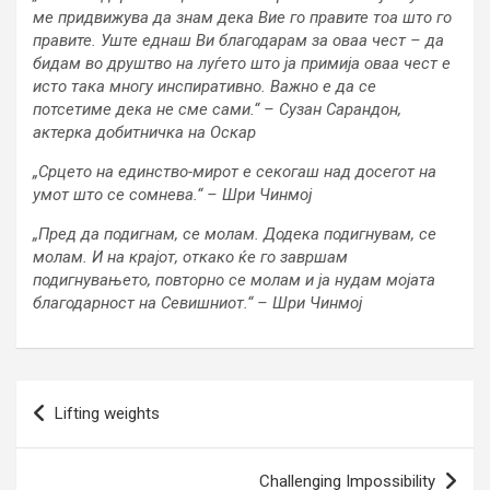
ме придвижува да знам дека Вие го правите тоа што го
правите. Уште еднаш Ви благодарам за оваа чест – да
бидам во друштво на луѓето што ја примија оваа чест е
исто така многу инспиративно. Важно е да се
потсетиме дека не сме сами.“ – Сузан Сарандон,
актерка добитничка на Оскар
„Срцето на единство-мирот е секогаш над досегот на
умот што се сомнева.“ – Шри Чинмој
„Пред да подигнам, се молам. Додека подигнувам, се
молам. И на крајот, откако ќе го завршам
подигнувањето, повторно се молам и ја нудам мојата
благодарност на Севишниот.“ – Шри Чинмој
Post
Lifting weights
navigation
Challenging Impossibility