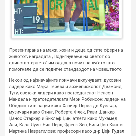
Презентирана на мажи, жени и деца од сите сфери на
животот, наградата „Подигнување на светот со
единство-срцето“ им оддава почит на луѓето што
помогнале да се подигне стандардот на човештвото.
Некои од најзначајните примачи вклучуваат: духовни
лидери како Мајка Тереза и архиепископот Дезмонд
Туту; светски лидери како претседателот Нелсон
Мандела и претседателката Мери Робинсон; лидери на
Обединетите нации како Хавиер Перез де Куељар;
музичари како Стинг, Роберта Флек, Рави Шанкар,
Џанос Старкер и Виклеф Џин; атлети како Мухамед
Али, Карл Луис, Бил Перл, Френк Зен, Били Џин Кинг и
Мартина Навратилова; професори како д-р Џејн Гудал