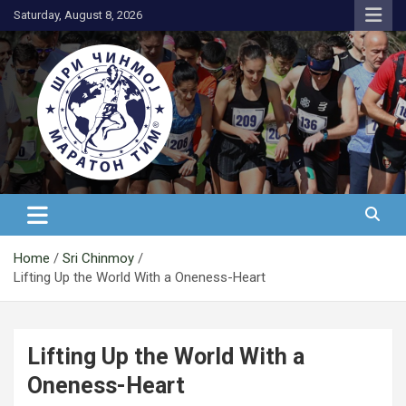
Skip
Saturday, August 8, 2026
to
content
АК Шри Чинмој – Шри Чинмој
Маратон Тим®
Home
Sri Chinmoy
Lifting Up the World With a Oneness-Heart
Lifting Up the World With a
Oneness-Heart