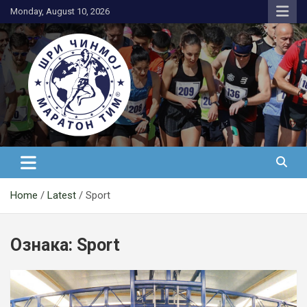
Skip
Monday, August 10, 2026
to
content
АК Шри Чинмој – Шри Чинмој
Маратон Тим®
Home
Latest
Sport
Ознака:
Sport