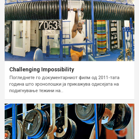
Challenging Impossibility
Погледнете го документарниот филм од 2011-тата
година што хронолошки ја прикажува одисејата на
подигнување тежини на…