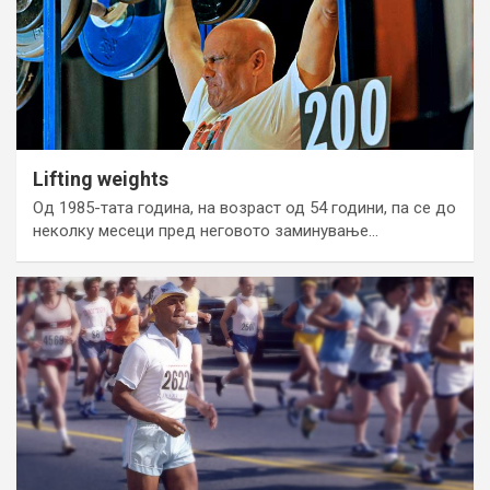
Lifting weights
Од 1985-тата година, на возраст од 54 години, па се до
неколку месеци пред неговото заминување…