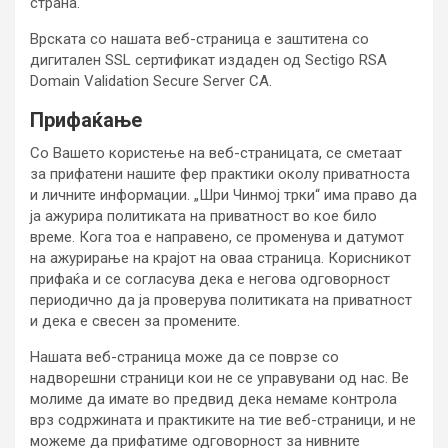
страна.
Врската со нашата веб-страница е заштитена со
дигитален SSL сертификат издаден од Sectigo RSA
Domain Validation Secure Server CA.
Прифаќање
Со Вашето користење на веб-страницата, се сметаат
за прифатени нашите фер практики околу приватноста
и личните информации. „
Шри Чинмој трки“ има право да
ја ажурира политиката на приватност во кое било
време. Кога тоа е направено, се променува и датумот
на ажурирање на крајот на оваа страница. Корисникот
прифаќа и се согласува дека е негова одговорност
периодично да ја проверува политиката на приватност
и дека е свесен за промените.
Нашата веб-страница може да се поврзе со
надворешни страници кои не се управувани од нас. Ве
молиме да имате во предвид дека немаме контрола
врз содржината и практиките на тие веб-страници, и не
можеме да прифатиме одговорност за нивните