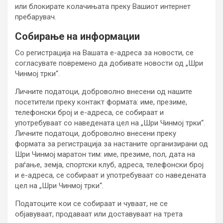
или блокирате колачињата преку Вашиот интернет
пребарувач.
Собирање на информации
Со регистрација на Вашата е-адреса за новости, се
согласувате повремено да добивате новости од „
Шри
Чинмој трки“.
Личните податоци, доброволно внесени од нашите
посетители преку контакт формата: име, презиме,
телефонски број и e-адреса, се собираат и
употребуваат со наведената цел на „
Шри Чинмој трки“.
Личните податоци, доброволно внесени преку
формата за регистрација за настаните организирани од
Шри Чинмој маратон тим: име, презиме, пол, дата на
раѓање, земја, спортски клуб, адреса, телефонски број
и е-адреса, се собираат и употребуваат со наведената
цел на „
Шри Чинмој трки“.
Податоците кои се собираат и чуваат, не се
објавуваат, продаваат или доставуваат на трета