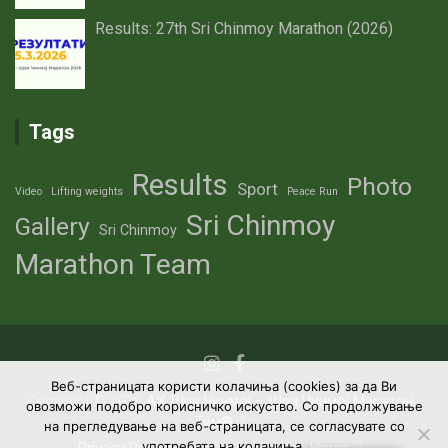
Results: 27th Sri Chinmoy Marathon (2026)
Tags
Results
Photo
Sport
Video
Lifting weights
Peace Run
Sri Chinmoy
Gallery
Sri Chinmoy
Marathon Team
Веб-страницата користи колачиња (cookies) за да Ви
Copyright © 2026
АК Шри Чинмој – Шри Чинмој Маратон
овозможи подобро корисничко искуство. Со продолжување
Тим®
на прегледување на веб-страницата, се согласувате со
употребата на колачиња.