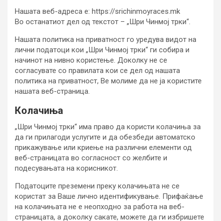
Нашата веб-адреса е: https://srichinmoyraces.mk
Во останатиот дел од текстот – „Шри Чинмој трки“.
Нашата политика на приватност го уредува видот на
лични податоци кои „
Шри Чинмој трки“ ги собира и
начинот на нивно користење. Доколку не се
согласувате со правилата кои се дел од нашата
политика на приватност, Ве молиме да не ја користите
нашата веб-страница.
Колачиња
„
Шри Чинмој трки“ има право да користи колачиња за
да ги прилагоди услугите и да обезбеди автоматско
прикажување или криење на различни елементи од
веб-страницата во согласност со желбите и
подесувањата на корисникот.
Податоците преземени преку колачињата не се
користат за Ваше лично идентификување. Прифаќање
на колачињата не е неопходно за работа на веб-
страницата, а доколку сакате, можете да ги избришете