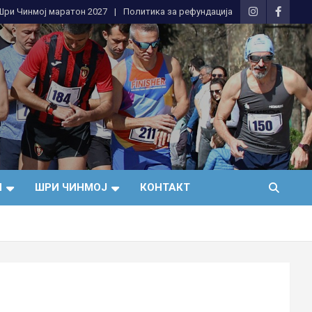
 Шри Чинмој маратон 2027
Политика за рефундација
И
ШРИ ЧИНМОЈ
КОНТАКТ