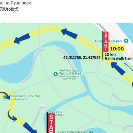
на на Луна парк
.
79Utoibt5