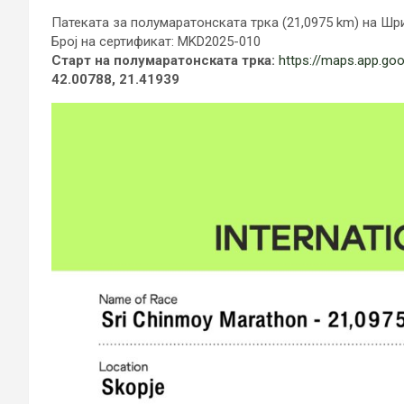
Патеката за полумаратонската трка (21,0975 km) на Шр
Број на сертификат: MKD2025-010
Старт на полумаратонската трка:
https://maps.app.g
42.00788, 21.41939