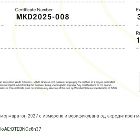
нмој маратон 2027 е измерена и верификувана од акредитиран ме
/BUoAErBTEBNCe8n37