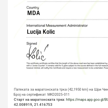
Патеката за маратонската трка (42,1950 km) на Шри Чи
Број на сертификат: MKD2025-011
Старт на маратонската трка:
https://maps.app.goo.gl
42.008919, 21.416753