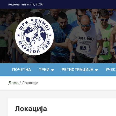
Skip
недела, август 9, 2026
to
content
АК Шри Чинмој – Шр
ПОЧЕТНА
ТРКИ
РЕГИСТРАЦИЈА
УЧЕ
Чинмој Маратон
Дома
Локација
Тим®
Локација