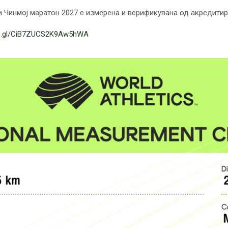
и Чинмој маратон 2027 е измерена и верификувана од акредитира
oo.gl/CiB7ZUCS2K9Aw5hWA