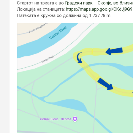
Стартот на трката е во
Градски парк – Скопје, во близи
Локација на станицата:
https://maps.app.goo.gl/CKdJj9G9
Патеката е кружна со должина од 1 737.78 m.