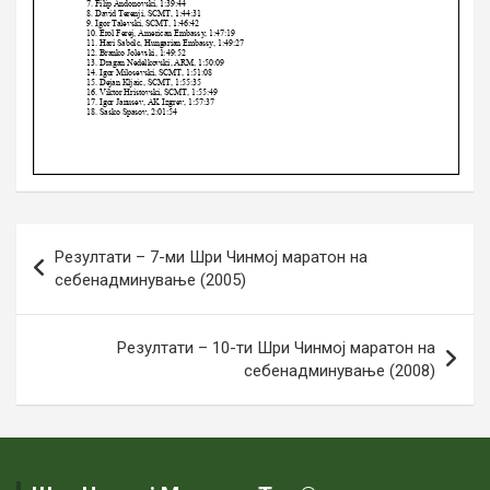
Навигација
Резултати – 7-ми Шри Чинмој маратон на
на
себенадминување (2005)
напис
Резултати – 10-ти Шри Чинмој маратон на
себенадминување (2008)