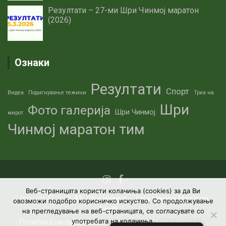
Резултати – 27-ми Шри Чинмој маратон
(2026)
Ознаки
Резултати
Спорт
Видеа
Подигнување тежини
Трка на
Шри
Фото галерија
Шри Чинмој
мирот
Чинмој маратон тим
Веб-страницата користи колачиња (cookies) за да Ви
Copyright © 2026
АК Шри Чинмој – Шри Чинмој Маратон
овозможи подобро корисничко искуство. Со продолжување
Тим®
на прегледување на веб-страницата, се согласувате со
употребата на колачиња.
Политика на приватност
Theme by:
Theme Horse