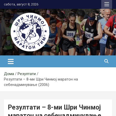
Skip
сабота, август 8, 2026
to
content
АК Шри Чинмој – Шри Чинмој
Маратон Тим®
Дома
Резултати
Резултати – 8-ми Шри Чинмој маратон на
себенадминување (2006)
Резултати – 8-ми Шри Чинмој
маратон на себенадминување