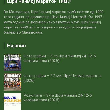
Шри Чинмој Маратон Тим®
Во Македонија, Шри Чинмој маратон тим® постои од 1990-
тата година, во рамките на Шри Чинмој Центар®. Од 1997-
мата година се формира како атлетски клуб. Шри Чинмој
маратон тим® не е асоциран со ниеден комерцијален
бизнис во Македонија.
Најново
Фотографии – 3-та Шри Чинмој 24-12-6
часовна трка (2026)
Фотографии – 27-ми Шри Чинмој маратон
(2026)
Резултати – 3-та Шри Чинмој 24-12-6
часовна трка (2026)