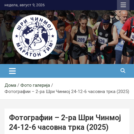
Skip
недела, август 9, 2026
to
content
АК Шри Чинмој – Шри Чинмој
Маратон Тим®
Дома
Фото галерија
Фотографии – 2-ра Шри Чинмој 24-12-6 часовна трка (2025)
Фотографии – 2-ра Шри Чинмој
24-12-6 часовна трка (2025)