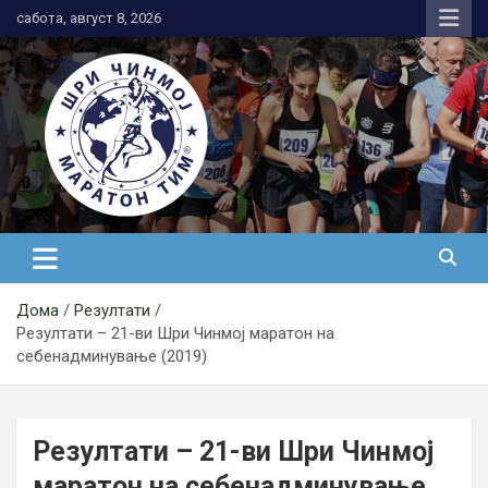
Skip
сабота, август 8, 2026
to
content
АК Шри Чинмој – Шри Чинмој
Маратон Тим®
Дома
Резултати
Резултати – 21-ви Шри Чинмој маратон на
себенадминување (2019)
Резултати – 21-ви Шри Чинмој
маратон на себенадминување