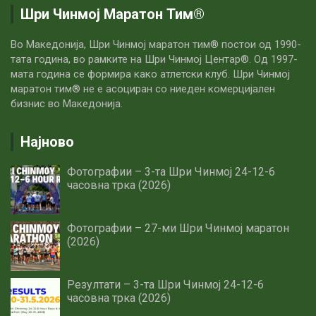
Шри Чинмој Маратон Тим®
Во Македонија, Шри Чинмој маратон тим® постои од 1990-
тата година, во рамките на Шри Чинмој Центар®. Од 1997-
мата година се формира како атлетски клуб. Шри Чинмој
маратон тим® не е асоциран со ниеден комерцијален
бизнис во Македонија.
Најново
Фотографии – 3-та Шри Чинмој 24-12-6
часовна трка (2026)
Фотографии – 27-ми Шри Чинмој маратон
(2026)
Резултати – 3-та Шри Чинмој 24-12-6
часовна трка (2026)