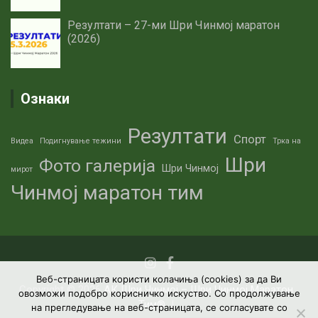
Резултати – 27-ми Шри Чинмој маратон
(2026)
Ознаки
Резултати
Спорт
Видеа
Подигнување тежини
Трка на
Шри
Фото галерија
Шри Чинмој
мирот
Чинмој маратон тим
Веб-страницата користи колачиња (cookies) за да Ви
Copyright © 2026
АК Шри Чинмој – Шри Чинмој Маратон
овозможи подобро корисничко искуство. Со продолжување
Тим®
на прегледување на веб-страницата, се согласувате со