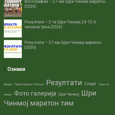
Фотографии – 27-ми Шри Чинмој маратон
(2026)
Резултати – 3-та Шри Чинмој 24-12-6
часовна трка (2026)
Резултати – 27-ми Шри Чинмој маратон
(2026)
Ознаки
Резултати
Спорт
Видеа
Подигнување тежини
Трка на
Шри
Фото галерија
Шри Чинмој
мирот
Чинмој маратон тим