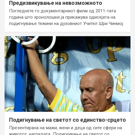
Предизвикување на невозможното
Погледнете го документарниот филм од 2011-тата
година што хронолошки ја прикажува одисејата на
подигнување тежини на духовниот Учител Шри Чинмој.
Подигнување на светот со единство-срцето
Презентирана на мажи, жени и деца од сите сфери на
животот, наградата „Подигнување на светот со