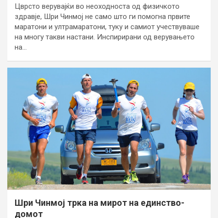
Цврсто верувајќи во неоходноста од физичкото
здравје, Шри Чинмој не само што ги помогна првите
маратони и ултрамаратони, туку и самиот учествуваше
на многу такви настани. Инспирирани од верувањето
на…
Шри Чинмој трка на мирот на единство-
домот