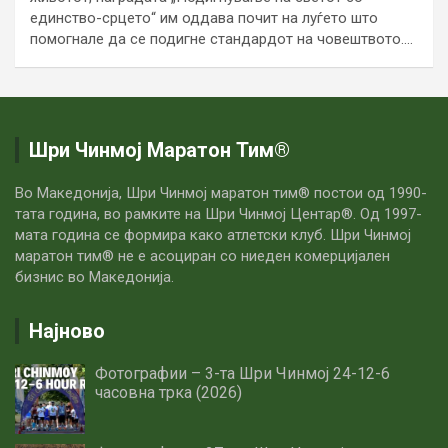
единство-срцето“ им оддава почит на луѓето што
помогнале да се подигне стандардот на човештвото.…
Шри Чинмој Маратон Тим®
Во Македонија, Шри Чинмој маратон тим® постои од 1990-
тата година, во рамките на Шри Чинмој Центар®. Од 1997-
мата година се формира како атлетски клуб. Шри Чинмој
маратон тим® не е асоциран со ниеден комерцијален
бизнис во Македонија.
Најново
Фотографии – 3-та Шри Чинмој 24-12-6
часовна трка (2026)