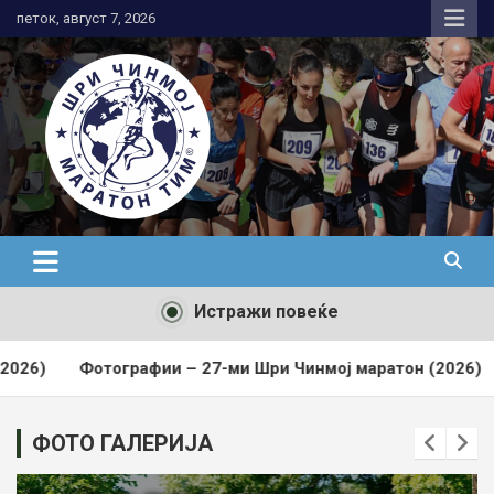
Skip
петок, август 7, 2026
to
content
АК Шри Чинмој – Шри Чинмој
Маратон Тим®
Истражи повеќе
Фотографии – 27-ми Шри Чинмој маратон (2026)
Резу
ФОТО ГАЛЕРИЈА