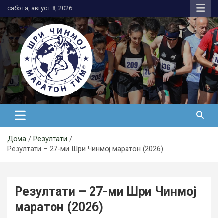
Skip
сабота, август 8, 2026
to
content
АК Шри Чинмој – Шри Чинмој
Маратон Тим®
Дома
Резултати
Резултати – 27-ми Шри Чинмој маратон (2026)
Резултати – 27-ми Шри Чинмој
маратон (2026)