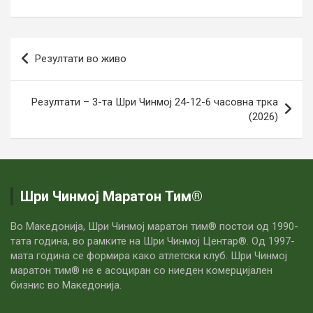
Навигација
Резултати во живо
на
напис
Резултати – 3-та Шри Чинмој 24-12-6 часовна трка
(2026)
Шри Чинмој Маратон Тим®
Во Македонија, Шри Чинмој маратон тим® постои од 1990-
тата година, во рамките на Шри Чинмој Центар®. Од 1997-
мата година се формира како атлетски клуб. Шри Чинмој
маратон тим® не е асоциран со ниеден комерцијален
бизнис во Македонија.