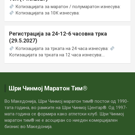
Котизацијата за маратон / полумаратон изнесува:
Котизацијата за 10К изнесува:
Регистрација за 24-12-6 часовна трка
(29.5.2027)
Котизацијата за трката на 24 часа изнесува:
Котизацијата за трката на 12 часа изнесува:…
Шри Чинмој Маратон Тим®
Во Македонија, Шри Чинмој маратон тим® постои од 1990-
тата година, во рамките на Шри Чинмој Центар®. Од 1997-
мата година се формира како атлетски клуб. Шри Чинмој
маратон тим® не е асоциран со ниеден комерцијален
бизнис во Македонија.