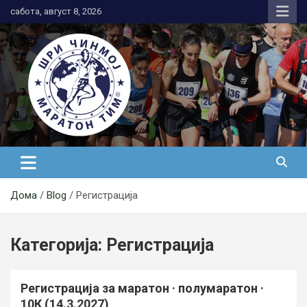
Skip
сабота, август 8, 2026
to
content
АК Шри Чинмој – Шри Чинмој
Маратон Тим®
Дома
Blog
Регистрација
Категорија:
Регистрација
Регистрација за маратон · полумаратон ·
10К (14.3.2027)