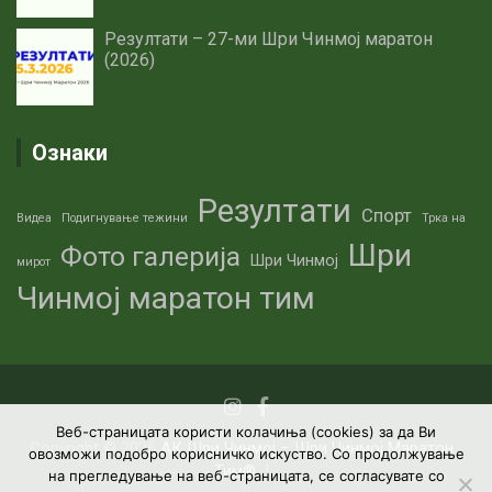
Резултати – 27-ми Шри Чинмој маратон
(2026)
Ознаки
Резултати
Спорт
Видеа
Подигнување тежини
Трка на
Шри
Фото галерија
Шри Чинмој
мирот
Чинмој маратон тим
Веб-страницата користи колачиња (cookies) за да Ви
Copyright © 2026
АК Шри Чинмој – Шри Чинмој Маратон
овозможи подобро корисничко искуство. Со продолжување
Тим®
на прегледување на веб-страницата, се согласувате со