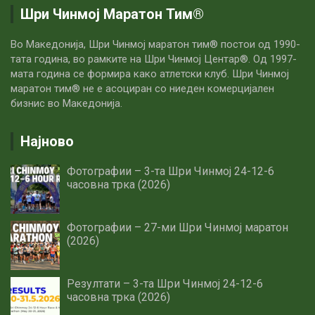
Шри Чинмој Маратон Тим®
Во Македонија, Шри Чинмој маратон тим® постои од 1990-
тата година, во рамките на Шри Чинмој Центар®. Од 1997-
мата година се формира како атлетски клуб. Шри Чинмој
маратон тим® не е асоциран со ниеден комерцијален
бизнис во Македонија.
Најново
Фотографии – 3-та Шри Чинмој 24-12-6
часовна трка (2026)
Фотографии – 27-ми Шри Чинмој маратон
(2026)
Резултати – 3-та Шри Чинмој 24-12-6
часовна трка (2026)