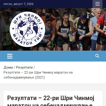
Skip
петок, август 7, 2026
to
content
АК Шри Чинмој – Шри Чинмој
Маратон Тим®
Дома
Резултати
Резултати – 22-ри Шри Чинмој маратон на
себенадминување (2021)
Резултати – 22-ри Шри Чинмој
маратон на себенадминување