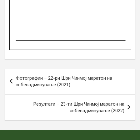
Навигација
Фотографии – 22-ри Шри Чинмој маратон на
на
себенадминување (2021)
напис
Резултати – 23-ти Шри Чинмој маратон на
себенадминување (2022)