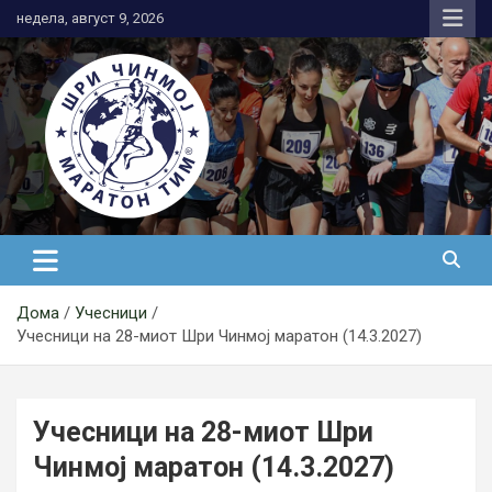
Skip
недела, август 9, 2026
to
content
АК Шри Чинмој – Шри Чинмој
Маратон Тим®
Дома
Учесници
Учесници на 28-миот Шри Чинмој маратон (14.3.2027)
Учесници на 28-миот Шри
Чинмој маратон (14.3.2027)