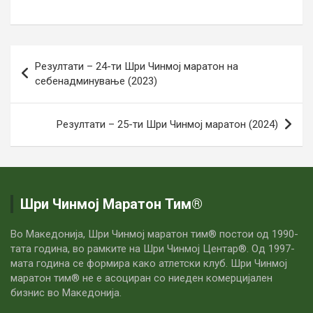
Навигација
Резултати – 24-ти Шри Чинмој маратон на
на
себенадминување (2023)
напис
Резултати – 25-ти Шри Чинмој маратон (2024)
Шри Чинмој Маратон Тим®
Во Македонија, Шри Чинмој маратон тим® постои од 1990-
тата година, во рамките на Шри Чинмој Центар®. Од 1997-
мата година се формира како атлетски клуб. Шри Чинмој
маратон тим® не е асоциран со ниеден комерцијален
бизнис во Македонија.