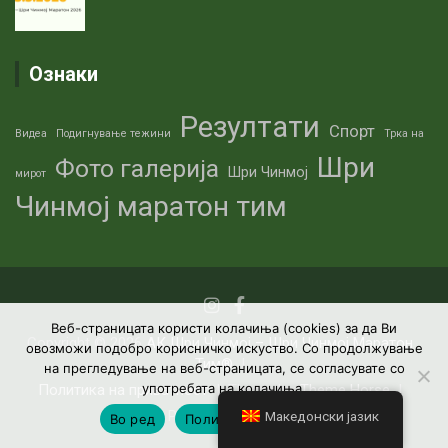
Ознаки
Резултати
Спорт
Видеа
Подигнување тежини
Трка на
Шри
Фото галерија
Шри Чинмој
мирот
Чинмој маратон тим
Веб-страницата користи колачиња (cookies) за да Ви
Copyright © 2026
АК Шри Чинмој – Шри Чинмој Маратон
овозможи подобро корисничко искуство. Со продолжување
Тим®
на прегледување на веб-страницата, се согласувате со
употребата на колачиња.
Политика на приватност
Theme by:
Theme Horse
Proudly Powered by:
WordPress
Македонски јазик
Во ред
Политика на приватност