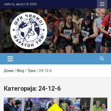
Skip
сабота, август 8, 2026
to
content
АК Шри Чинмој – Шри Чинмој
Маратон Тим®
Дома
Blog
Трки
24-12-6
Категорија:
24-12-6