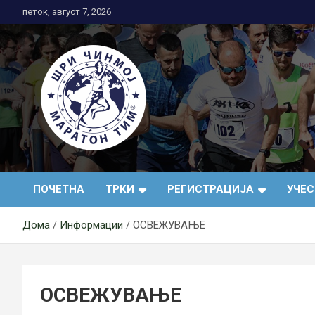
Skip
петок, август 7, 2026
to
content
АК Шри Чинмој – Шр
ПОЧЕТНА
ТРКИ
РЕГИСТРАЦИЈА
УЧЕ
Чинмој Маратон
Дома
Информации
ОСВЕЖУВАЊЕ
Тим®
ОСВЕЖУВАЊЕ