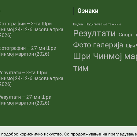
о
Ознаки
отографии – 3-та Шри
Видеа
Подигнување тежини
инмој 24-12-6 часовна трка
Резултати
Спорт
2026)
Фото галерија
Шри 
Фотографии – 27-ми Шри
инмој маратон (2026)
Шри Чинмој ма
тим
езултати – 3-та Шри
инмој 24-12-6 часовна трка
2026)
езултати – 27-ми Шри
инмој маратон (2026)
и подобро корисничко искуство. Со продолжување на прегледување н