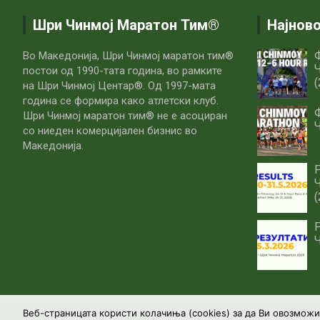
Шри Чинмој Маратон Тим®
Најнов
Ф
Во Македонија, Шри Чинмој маратон тим®
Ч
постои од 1990-тата година, во рамките
(
на Шри Чинмој Центар®. Од 1997-мата
година се формира како атлетски клуб.
Шри Чинмој маратон тим® не е асоциран
Ч
со ниеден комерцијален бизнис во
Македонија.
Р
Ч
(
Р
Ч
Веб-страницата користи колачиња (cookies) за да Ви овозмож