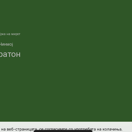
Трка на мирот
Чинмој
ратон
а веб-страницата, се согласувате со употребата на колачиња.