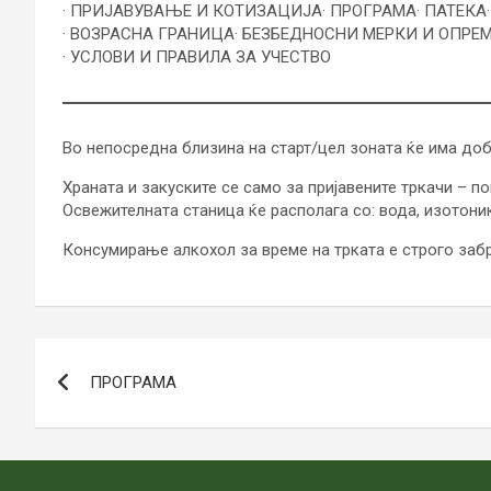
· ПРИЈАВУВАЊЕ И КОТИЗАЦИЈА
· ПРОГРАМА
· ПАТЕКА
· ВОЗРАСНА ГРАНИЦА
· БЕЗБЕДНОСНИ МЕРКИ И ОПРЕ
· УСЛОВИ И ПРАВИЛА ЗА УЧЕСТВО
Во непосредна близина на старт/цел зоната ќе има доб
Храната и закуските се само за пријавените тркачи – п
Освежителната станица ќе располага со: вода, изотоник,
Консумирање алкохол за време на трката е строго заб
Навигација
ПРОГРАМА
на
напис