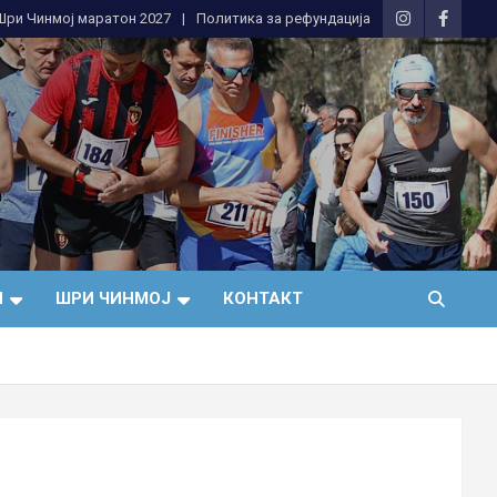
 Шри Чинмој маратон 2027
Политика за рефундација
И
ШРИ ЧИНМОЈ
КОНТАКТ