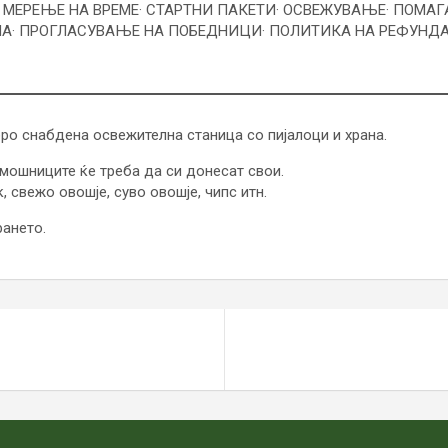
· МЕРЕЊЕ НА ВРЕМЕ
· СТАРТНИ ПАКЕТИ
· ОСВЕЖУВАЊЕ
· ПОМАГ
МА
· ПРОГЛАСУВАЊЕ НА ПОБЕДНИЦИ
· ПОЛИТИКА НА РЕФУНД
ро снабдена освежителна станица со пијалоци и храна.
омошниците ќе треба да си донесат свои.
 свежо овошје, суво овошје, чипс итн.
рането.