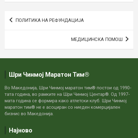
Навигација
ПОЛИТИКА НА РЕФУНДАЦИЈА
на
напис
МЕДИЦИНСКА ПОМОШ
Шри Чинмој Маратон Тим®
Во Македонија, Шри Чинмој маратон тим® постои од 1990-
тата година, во рамките на Шри Чинмој Центар®. Од 1997-
мата година се формира како атлетски клуб. Шри Чинмој
маратон тим® не е асоциран со ниеден комерцијален
бизнис во Македонија.
Најново